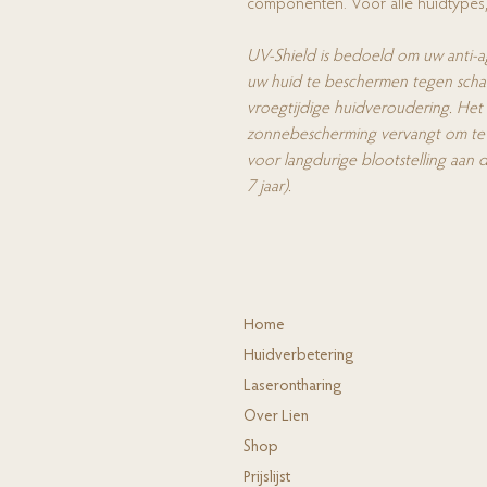
componenten. Voor alle huidtypes, 
UV-Shield is bedoeld om uw anti-a
uw huid te beschermen tegen schade
vroegtijdige huidveroudering. Het i
zonnebescherming vervangt om te 
voor langdurige blootstelling aan 
7 jaar).
Ho
me
Huidverbete
ring
Laserontha
ring
Ov
er Lien
Shop
Prijs
lijst