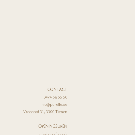
CONTACT
0494 58 65 50
info@purelle.be
Vroonhof 31, 3300 Tienen
OPENINGSUREN
Enkel op afspraak