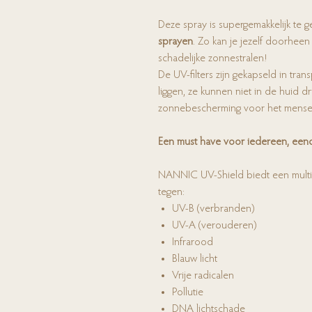
Deze spray is supergemakkelijk te g
sprayen
. Zo kan je jezelf doorhee
schadelijke zonnestralen!
De UV-filters zijn gekapseld in tra
liggen, ze kunnen niet in de huid 
zonnebescherming voor het mensel
Een must have voor iedereen, een
NANNIC UV-Shield biedt een multi-
tegen:
UV-B (verbranden)
UV-A (verouderen)
Infrarood
Blauw licht
Vrije radicalen
Pollutie
DNA lichtschade