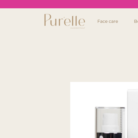
Face care
B