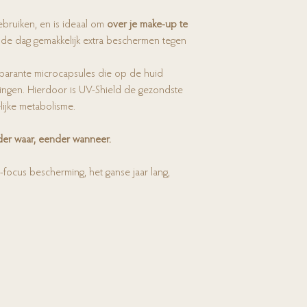
ebruiken, en is ideaal om
over je
make-up te
n de dag gemakkelijk extra beschermen tegen
nsparante microcapsules die op de huid
dringen. Hierdoor is UV-Shield de gezondste
ijke metabolisme.
der waar, eender wanneer.
focus bescherming, het ganse jaar lang,