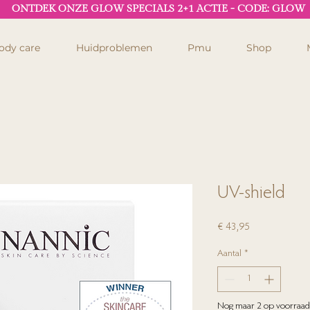
ONTDEK ONZE GLOW SPECIALS 2+1 ACTIE - CODE: GLOW
ody care
Huidproblemen
Pmu
Shop
UV-shield
Prijs
€ 43,95
Aantal
*
Nog maar 2 op voorraad