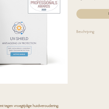
Beschrijving
Verfrissende UV-spray d
huidveroudering.
Deze s
en is ideaal om
over je
m
doorheen de dag gemakk
schadelijke zonnestralen
mt tegen vroegtijdige huidveroudering.