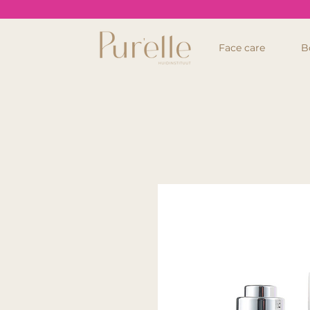
Face care
B