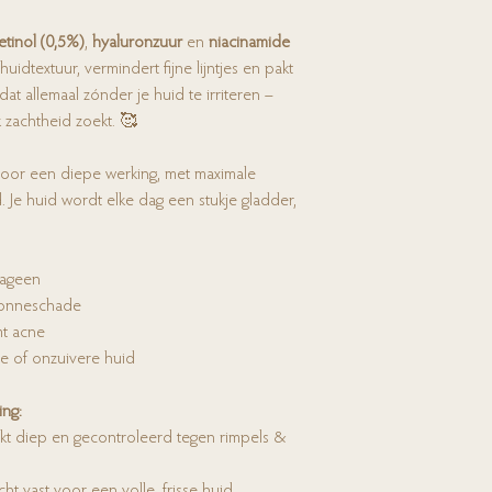
etinol (0,5%)
,
hyaluronzuur
en
niacinamide
huidtextuur, vermindert fijne lijntjes en pakt
at allemaal zónder je huid te irriteren –
k zachtheid zoekt. 🥰
voor een diepe werking, met maximale
. Je huid wordt elke dag een stukje gladder,
lageen
 zonneschade
mt acne
 of onzuivere huid
ing:
kt diep en gecontroleerd tegen rimpels &
t vast voor een volle, frisse huid