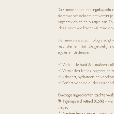
Dit slimme serum met
ingekapseld r
doet wat het belooft: het verfijnt je 
pigmentvlekken én puistjes aan. En d
ideaal voor wie kracht wil, maar oo
De time-release technologie zorgt 
resultaten en minimale gevoeligheid
egaler en stralender.
✅ Verfijnt de huid & stimuleert col
✅ Vermindert lijntjes, pigment en
✅ Kalmeert, hydrateert en voorko
✅ Perfect voor de ouder wordende
Krachtige ingrediënten, zachte werk
🌟
Ingekapseld retinol (0,5%)
– wer
vlekjes
💧
Sodium hyaluronate
– houdt voch