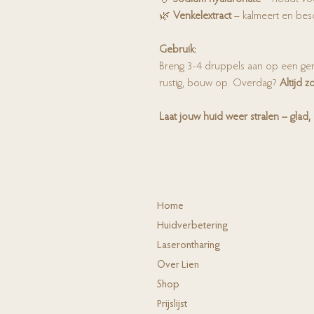
🌿
Venkelextract
– kalmeert en besc
Gebruik:
Breng 3-4 druppels aan op een gere
rustig, bouw op. Overdag?
Altijd 
Laat jouw huid weer stralen – glad,
Ho
me
Huidverbete
ring
Laserontha
ring
Ov
er Lien
Shop
Prijs
lijst