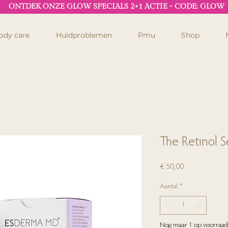
ONTDEK ONZE GLOW SPECIALS 2+1 ACTIE - CODE: GLOW
ody care
Huidproblemen
Pmu
Shop
The Retinol 
Prijs
€ 50,00
Aantal
*
Nog maar 1 op voorraad