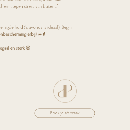
hermt tegen stress van buitenaf
inigde huid (‘s avonds is ideaal). Begin
zonbescherming erbij!
☀️🧴
 egaal en sterk 😉
Boek je afspraak