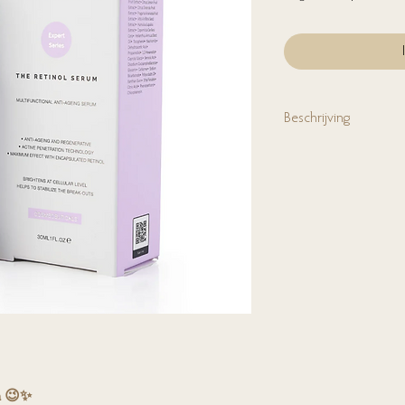
Beschrijving
Het Retinol Serum is ee
antiverouderingsoplossin
hyaluronzuur en niacina
gemaakt voor de ouder 
superieure stabiliteit e
ingekapseld retinol, wa
werkzaamheid worden ge
serum verbetert bij elke
het algehele uiterlijk.
ma 😉✨