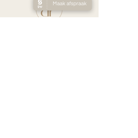
Ho
me
Huidverbete
ring
Laserontha
ring
Ov
er Lien
Shop
Prijs
lijst
Contact
FAQ
Boek je afspraak
CONTACT
0494 58 65 50