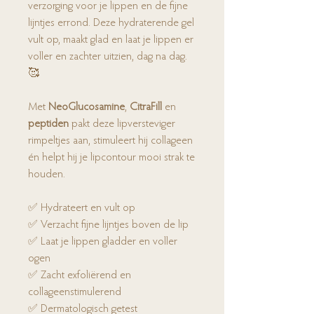
verzorging voor je lippen en de fijne
lijntjes errond. Deze hydraterende gel
vult op, maakt glad en laat je lippen er
voller en zachter uitzien, dag na dag.
🥰
Met
NeoGlucosamine
,
CitraFill
en
peptiden
pakt deze lipversteviger
rimpeltjes aan, stimuleert hij collageen
én helpt hij je lipcontour mooi strak te
houden.
✅ Hydrateert en vult op
✅ Verzacht fijne lijntjes boven de lip
✅ Laat je lippen gladder en voller
ogen
✅ Zacht exfoliërend en
collageenstimulerend
✅ Dermatologisch getest