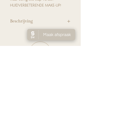
HUIDVERBETERENDE MAKE-UP!
Beschrijving
Met deze
Suede Matte Crayon
heb je in één
oogopslag prachtige lippen. De diepe
longwear kleur zorgt voor een prachtige
finish van jouw look.
Ho
me
Huidverbete
ring
Laserontha
ring
Ov
er Lien
Shop
Prijs
lijst