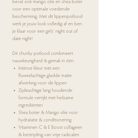
bevat ook mango olie en shea boter
voor een optimale voedende
bescherming. Met dit lippenpotlood
werk je jouw look volledig af en ben
je klaar voor een girls’ night out of
date night!
Dit chunky potlood combineert
nauwkeurigheid & gemak in één:
Intense kleur met een
fluweelachtige gladde matte
afwerking voor de lippen
Zijdeachtige lang houdende
formule verrijkt met heilzame
ingrediënten
Shea boter & Mango olie voor
hydratatie & conditionering
Vitaminen C & E Boost collageen
& bestrijding van vrije radicalen