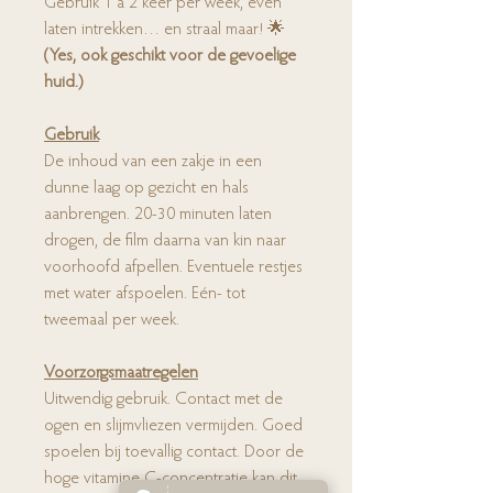
Gebruik 1 à 2 keer per week, even
laten intrekken… en straal maar! 🌟
(Yes, ook geschikt voor de gevoelige
huid.)
Gebruik
De inhoud van een zakje in een
dunne laag op gezicht en hals
aanbrengen. 20-30 minuten laten
drogen, de film daarna van kin naar
voorhoofd afpellen. Eventuele restjes
met water afspoelen. Eén- tot
tweemaal per week.
Voorzorgsmaatregelen
Uitwendig gebruik. Contact met de
ogen en slijmvliezen vermijden. Goed
spoelen bij toevallig contact. Door de
hoge vitamine C-concentratie kan dit