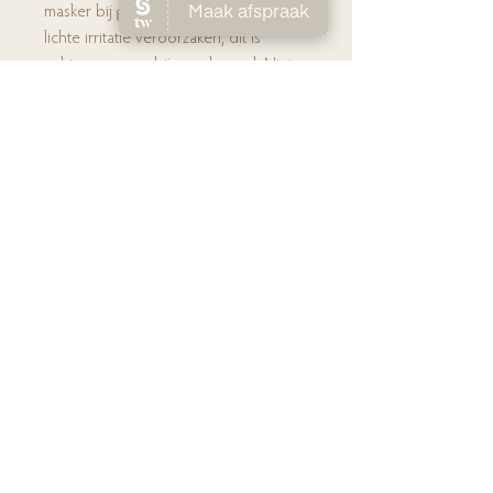
masker bij gevoelige huidtypes een
lichte irritatie veroorzaken, dit is
echter van voorbijgaande aard. Niet
langer gebruiken bij aanhoudende
irritatie.
Ho
me
Huidverbete
ring
Laserontha
ring
Ov
er Lien
Shop
Prijs
lijst