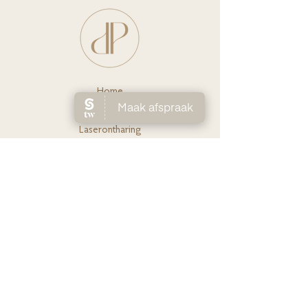
imperfecties te camoufleren, of om je look
te mattifiëren. Gebruik het ook om je gelaat
in de loop van de dag extra te beschermen
tegen de zon, bovenop je make-up (kleur
transparant)
Ho
me
Huidverbete
ring
Laserontha
ring
Ov
er Lien
Shop
Prijs
lijst
Contact
FAQ
Boek je afspraak
CONTACT