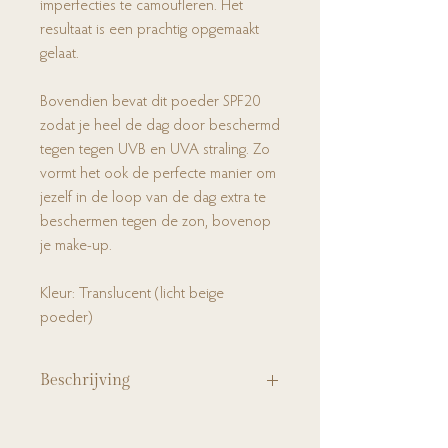
imperfecties te camoufleren. Het
resultaat is een prachtig opgemaakt
gelaat.
Bovendien bevat dit poeder SPF20
zodat je heel de dag door beschermd
tegen tegen UVB en UVA straling. Zo
vormt het ook de perfecte manier om
jezelf in de loop van de dag extra te
beschermen tegen de zon, bovenop
je make-up.
Kleur: Translucent (licht beige
poeder)
Beschrijving
Dit poeder gebruik je om jouw foundation
te perfectioneren en kleine lijntjes en