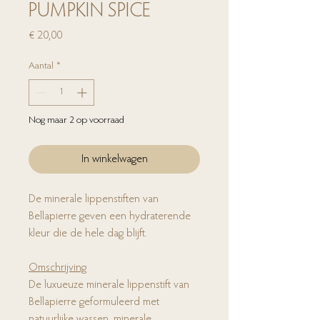
PUMPKIN SPICE
Prijs
€ 20,00
Aantal
*
Nog maar 2 op voorraad
In winkelwagen
De minerale lippenstiften van
Bellapierre geven een hydraterende
kleur die de hele dag blijft.
Omschrijving
De luxueuze minerale lippenstift van
Bellapierre geformuleerd met
natuurlijke wassen, minerale