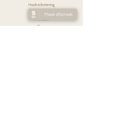
Huidverbete
ring
Laserontha
ring
Ov
er Lien
Shop
Prijs
lijst
Contact
FAQ
Boek je afspraak
CONTACT
0494 58 65 50
info@purelle.be
Vroonhof 31, 3300 Tienen
OPENINGSUREN
Enkel op afspraak