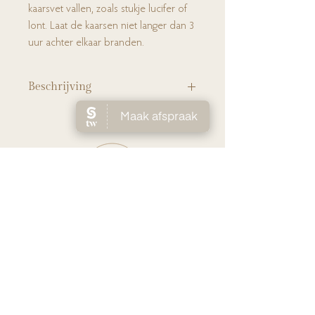
kaarsvet vallen, zoals stukje lucifer of
lont. Laat de kaarsen niet langer dan 3
uur achter elkaar branden.
Beschrijving
Introducing the Nutcracker Candle, a unique
and enchanting addition to your holiday
decor that combines the charm of a classic
nutcracker with the warm glow of a candle!
kleur: Taupe
geur: warme kerstgeur
Ho
me
Huidverbete
ring
Laserontha
ring
Ov
er Lien
Shop