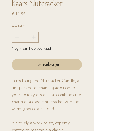
Kaars Nutcracker
Prijs
€ 11,95
Aantal
*
Nog maar 1 op voorraad
In winkelwagen
Introducing the Nutcracker Candle, a
unique and enchanting addition to
your holiday decor that combines the
charm of a classic nutcracker with the
warm glow of a candle!
It is truely a work of art, expertly
crafted to resemble a classic