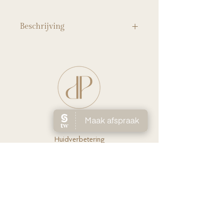
Beschrijving
Geef je ogen een extra dimensie met dit
gelpotlood. Het is ongelooflijk gemakkelijk in
gebruik, en helpt je om heel gemakkelijk
een lijntje te tekenen boven of onder je
oog. Accentueer je ogen subtiel of maak er
een smokey verleiding van.
Het zwarte potlood heeft een gouden
ondertoon, waardoor het ook ideaal is om je
Ho
me
feestmake-up extra af te werken.
Huidverbete
ring
Laserontha
ring
Ov
er Lien
Shop
Prijs
lijst
Contact