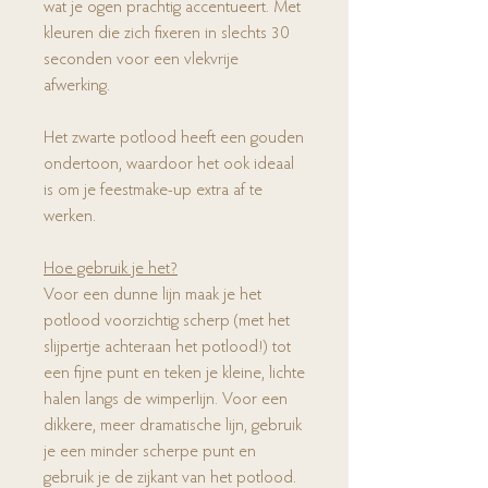
wat je ogen prachtig accentueert. Met
kleuren die zich fixeren in slechts 30
seconden voor een vlekvrije
afwerking.
Het zwarte potlood heeft een gouden
ondertoon, waardoor het ook ideaal
is om je feestmake-up extra af te
werken.
Hoe gebruik je het?
Voor een dunne lijn maak je het
potlood voorzichtig scherp (met het
slijpertje achteraan het potlood!) tot
een fijne punt en teken je kleine, lichte
halen langs de wimperlijn. Voor een
dikkere, meer dramatische lijn, gebruik
je een minder scherpe punt en
gebruik je de zijkant van het potlood.