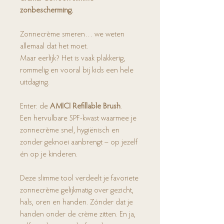
zonbescherming.
Zonnecrème smeren… we weten
allemaal dat het moet.
Maar eerlijk? Het is vaak plakkerig,
rommelig en vooral bij kids een hele
uitdaging.
Enter: de
AMICI Refillable Brush
.
Een hervulbare SPF-kwast waarmee je
zonnecrème snel, hygiënisch en
zonder geknoei aanbrengt – op jezelf
én op je kinderen.
Deze slimme tool verdeelt je favoriete
zonnecrème gelijkmatig over gezicht,
hals, oren en handen. Zónder dat je
handen onder de crème zitten. En ja,