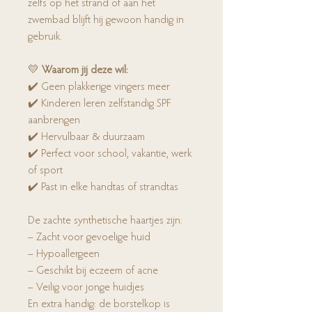
zelfs op het strand of aan het
zwembad blijft hij gewoon handig in
gebruik.
💛
Waarom jij deze wil:
✔️ Geen plakkerige vingers meer
✔️ Kinderen leren zelfstandig SPF
aanbrengen
✔️ Hervulbaar & duurzaam
✔️ Perfect voor school, vakantie, werk
of sport
✔️ Past in elke handtas of strandtas
De zachte synthetische haartjes zijn:
– Zacht voor gevoelige huid
– Hypoallergeen
– Geschikt bij eczeem of acne
– Veilig voor jonge huidjes
En extra handig: de borstelkop is