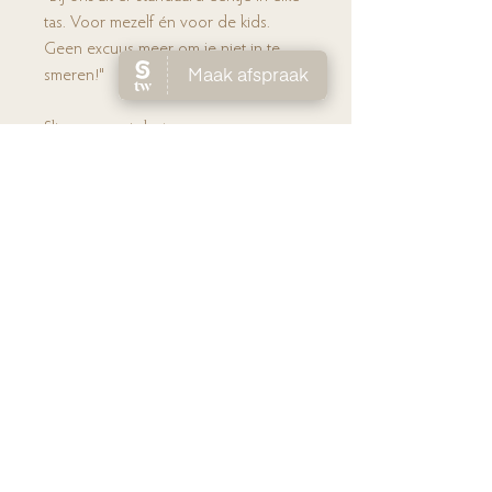
tas. Voor mezelf én voor de kids.
Geen excuus meer om je niet in te
smeren!"
Slim smeren is beter smeren.
En met deze brush wordt
zonbescherming eindelijk… makkelijk.
☀️💛
Ho
me
Huidverbete
ring
Laserontha
ring