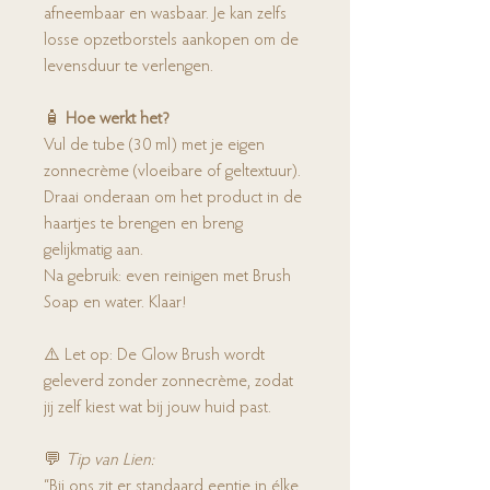
afneembaar en wasbaar. Je kan zelfs
losse opzetborstels aankopen om de
levensduur te verlengen.
🧴
Hoe werkt het?
Vul de tube (30 ml) met je eigen
zonnecrème (vloeibare of geltextuur).
Draai onderaan om het product in de
haartjes te brengen en breng
gelijkmatig aan.
Na gebruik: even reinigen met Brush
Soap en water. Klaar!
⚠️ Let op: De Glow Brush wordt
geleverd zonder zonnecrème, zodat
jij zelf kiest wat bij jouw huid past.
💬
Tip van Lien:
“Bij ons zit er standaard eentje in élke