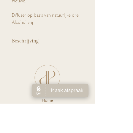
nieuwe.
Diffuser op basis van natuurlijke olie
Alcohol vrij
Beschrijving
Haal de lente in huis met de geurstokjes van
Cocodor. De mooie geurstokjes brengen de
lente al naar binnen met een mooie narcis
erin. De geur “English Pearfree” doet je
onmiddellijk verlangen naar de eerste
lentedagen.
Ho
me
Huidverbete
ring
Laserontha
ring
Ov
er Lien