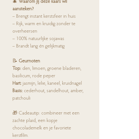
🎄
Waarom jij deze kaars wil
aansteken?
– Brengt instant kerstsfeer in huis
– Rijk, warm en kruidig zonder te
overheersen
– 100% natuurlijke sojawas
– Brandt lang én gelijkmatig
📝
Geurnoten
Top:
den, limoen, groene bladeren,
basilicum, rode peper
Hart:
jasmijn, lelie, kaneel, kruidnagel
Basis:
cederhout, sandelhout, amber,
patchouli
🎁 Cadeautip: combineer met een
zachte plaid, een kopje
chocolademelk en je favoriete
kerstfilm.