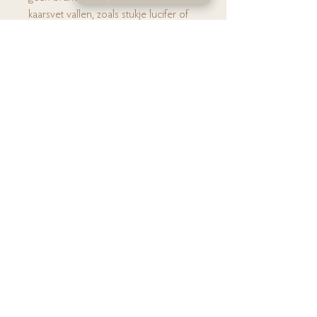
kaarsvet vallen, zoals stukje lucifer of
lont. Laat de kaarsen niet langer dan 3
uur achter elkaar branden.
Ho
me
Huidverbete
ring
Laserontha
ring
Ov
er Lien
Shop
Prijs
lijst
Contact
FAQ