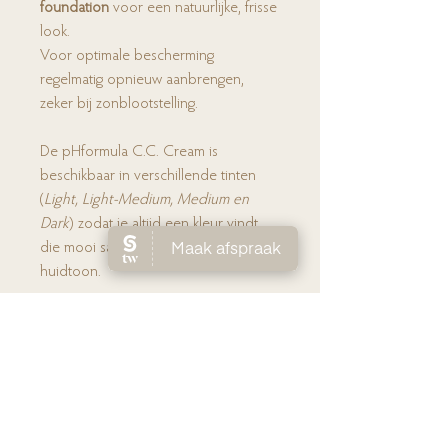
foundation
voor een natuurlijke, frisse
look.
Voor optimale bescherming
regelmatig opnieuw aanbrengen,
zeker bij zonblootstelling.
De pHformula C.C. Cream is
beschikbaar in verschillende tinten
(
Light, Light-Medium, Medium en
Dark
) zodat je altijd een kleur vindt
die mooi samenvalt met jouw
huidtoon.
💬
Tip van Lien
“Dit is zo’n product dat je ’s morgens
opdoet en meteen denkt:
ah, mijn
huid ziet er goed uit vandaag
. Licht,
natuurlijk en met SPF – meer heb je
vaak niet nodig.”