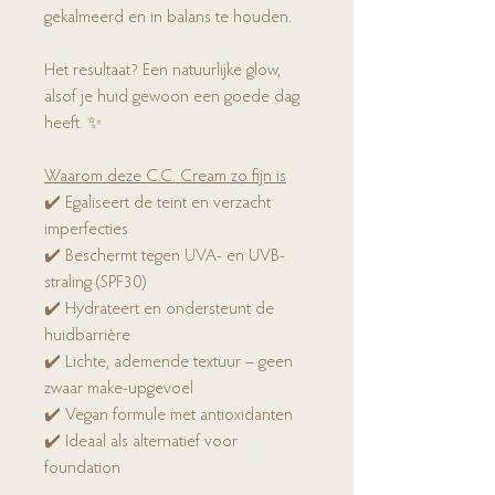
gekalmeerd en in balans te houden.
Het resultaat? Een natuurlijke glow,
alsof je huid gewoon een goede dag
heeft. ✨
Waarom deze C.C. Cream zo fijn is
✔️ Egaliseert de teint en verzacht
imperfecties
✔️ Beschermt tegen UVA- en UVB-
straling (SPF30)
✔️ Hydrateert en ondersteunt de
huidbarrière
✔️ Lichte, ademende textuur – geen
zwaar make-upgevoel
✔️ Vegan formule met antioxidanten
✔️ Ideaal als alternatief voor
foundation