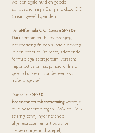
wel een egale huid en goede
zonbescherming? Dan ga je deze C.C.
Cream geweldig vinden.
De
pHformula C.C. Cream SPF30+
Dark
combineert huidverzorging,
bescherming én een subtiele dekking
in één product. De lichte, ademende
formule egaliseert je teint, verzacht
imperfecties en laat je huid er fris en
gezond uitzien – zonder een zwaar
make-upgevoel.
Dankzij de
SPF30
breedspectrumbescherming
wordt je
huid beschermd tegen UVA- en UVB-
straling, terwijl hydraterende
algenextracten en antioxidanten
helpen om je huid soepel,