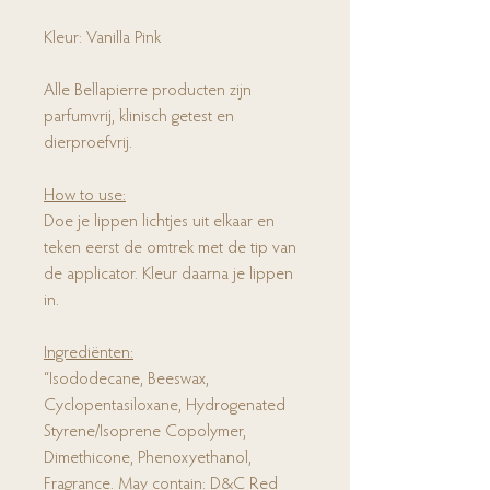
Kleur: Vanilla Pink
Alle Bellapierre producten zijn
parfumvrij, klinisch getest en
dierproefvrij.
How to use:
Doe je lippen lichtjes uit elkaar en
teken eerst de omtrek met de tip van
de applicator. Kleur daarna je lippen
in.
Ingrediënten:
“Isododecane, Beeswax,
Cyclopentasiloxane, Hydrogenated
Styrene/Isoprene Copolymer,
Dimethicone, Phenoxyethanol,
Fragrance. May contain: D&C Red