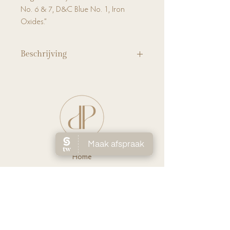
No. 6 & 7, D&C Blue No. 1, Iron
Oxides.”
Beschrijving
De Super Lipgloss van Bellapierre is een
natuurlijke, niet-plakkerige gloss die een
mooie glans geeft. Deze luxueuze lipglossen
van Bellapierre zijn gemaakt van natuurlijke
mineralen en bijenwas om de lippen
gezond te houden. Kleur Vanilla Pink
Ho
me
Huidverbete
ring
Laserontha
ring
Ov
er Lien
Shop
Prijs
lijst