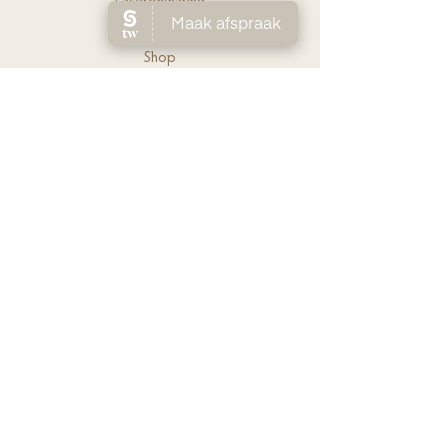
Laserontha
ring
Ov
er Lien
Shop
Prijs
lijst
Contact
FAQ
Boek je afspraak
CONTACT
0494 58 65 50
info@purelle.be
Vroonhof 31, 3300 Tienen
OPENINGSUREN
Enkel op afspraak
Log In