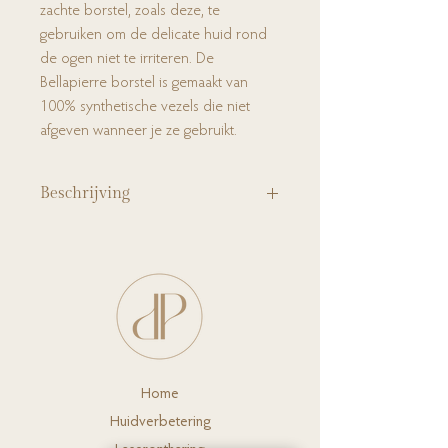
zachte borstel, zoals deze, te
gebruiken om de delicate huid rond
de ogen niet te irriteren. De
Bellapierre borstel is gemaakt van
100% synthetische vezels die niet
afgeven wanneer je ze gebruikt.
Beschrijving
De oogschaduwborstel van Bellapierre is
ideaal om oogschaduw of shimmer poeders
aan te brengen op de ogen.
Ho
me
Huidverbete
ring