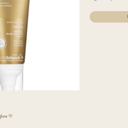
glow
💛