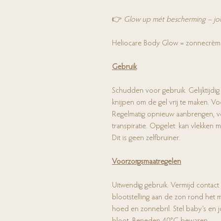
👉
Glow up mét bescherming – jouw 
Heliocare Body Glow = zonnecrème
Gebruik
Schudden voor gebruik. Gelijktijdi
knijpen om de gel vrij te maken. V
Regelmatig opnieuw aanbrengen, vo
transpiratie. Opgelet: kan vlekken 
Dit is geen zelfbruiner.
Voorzorgsmaatregelen
Uitwendig gebruik. Vermijd contact 
blootstelling aan de zon rond het
hoed en zonnebril. Stel baby’s en j
bloot. Beneden 40°C bewaren.