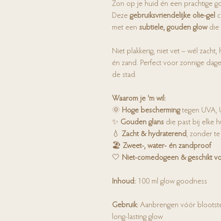
Zon op je huid én een prachtige g
Deze
gebruiksvriendelijke olie-gel
c
met een
subtiele, gouden glow
die 
Niet plakkerig, niet vet – wél zach
én zand. Perfect voor zonnige dage
de stad.
Waarom je 'm wil:
🌞
Hoge bescherming
tegen UVA, U
✨
Gouden glans
die past bij elke h
💧
Zacht & hydraterend
, zonder t
🏖️
Zweet-, water- én zandproof
🤍
Niet-comedogeen & geschikt vo
Inhoud:
100 ml glow goodness
Gebruik:
Aanbrengen vóór blootstel
long-lasting glow