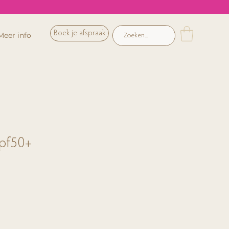
Boek je afspraak
Meer info
spf50+