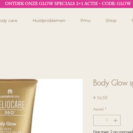
ONTDEK ONZE GLOW SPECIALS 2+1 ACTIE - CODE: GLOW
ody care
Huidproblemen
Pmu
Shop
Body Glow 
Prijs
€ 36,50
Aantal
*
Nog maar 2 op voorraad