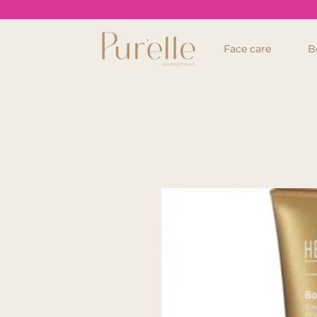
Face care
B