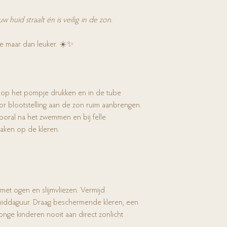
huid straalt én is veilig in de zon.
 maar dan leuker. ☀️✨
g op het pompje drukken en in de tube
oor blootstelling aan de zon ruim aanbrengen.
oral na het zwemmen en bij felle
maken op de kleren.
met ogen en slijmvliezen. Vermijd
 middaguur. Draag beschermende kleren, een
onge kinderen nooit aan direct zonlicht