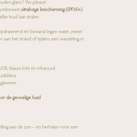
ouden glans? Yes please!
ombineert
ultrahoge bescherming (SPF50+)
élke huid laat stralen.
t, hydraterend én bestand tegen water, zweet
n aan het strand of tijdens een wandeling in
VB, blauw licht en infrarood
uidskleur
e glimmen
or de gevoelige huid
ling aan de zon – en herhalen voor een