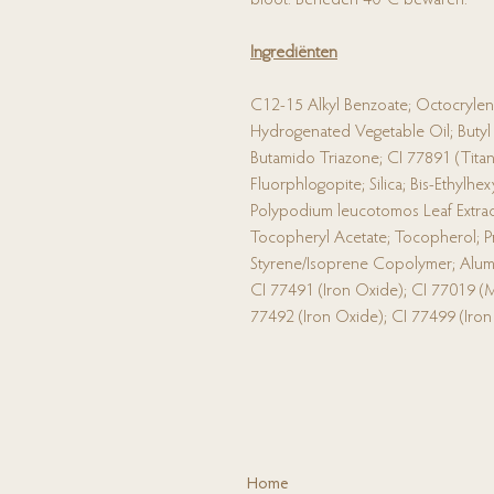
Ingrediënten
C12-15 Alkyl Benzoate; Octocrylene
Hydrogenated Vegetable Oil; Buty
Butamido Triazone; CI 77891 (Titan
Fluorphlogopite; Silica; Bis-Ethyl
Polypodium leucotomos Leaf Extract
Tocopheryl Acetate; Tocopherol; P
Styrene/Isoprene Copolymer; Alumin
CI 77491 (Iron Oxide); CI 77019 (M
77492 (Iron Oxide); CI 77499 (Iron
Ho
me