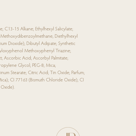
; C13-15 Alkane; Ethylhexyl Salicylate;
l Methoxydibenzoylmethane; Diethylhexyl
ium Dioxide); Dibutyl Adipate; Synthetic
hexyloxyphenol Methoxyphenyl Triazine;
; Ascorbic Acid; Ascorbyl Palmitate;
ropylene Glycol; PEG-8; Mica;
um Stearate; Citric Acid; Tin Oxide; Parfum;
ica); CI 77163 (Bismuth Chloride Oxide); CI
 Oxide).